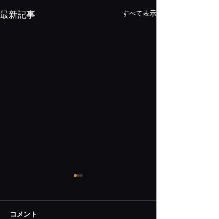
すべて表示
最新記事
アラカルトでも選べる、
8月の夏季休業
シェフお勧め料理とデザ
お知らせ
ート 8月
前菜 ・宮城県産「白いおおも
日頃よりアンビグ
コメント