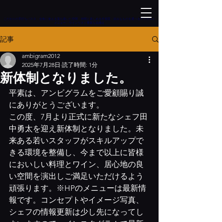
こだわりの手打ちパスタ - 会食に使える落ち着いた空間 - 仲間と楽しめる半個室 - 好みなものを選べるアラカルト
メニュー - ワインリスト豊富な品揃え
記事
ambigram2012
2025年7月28日
読了時間: 1分
新体制となりました。
平素は、アンビグラムをご愛顧賜り誠
にありがとうございます。
この度、7月より正式に新たなシェフ田
中勇太を迎え新体制となりました。未
来ある若いスタッフがスキルアップで
きる環境を整備し、今まで以上に皆様
においしい料理とワイン、居心地の良
い空間を演出しご満足いただけるよう
頑張ります。※HPのメニューは最新情
報です。コンセプトやイメージ写真、
シェフの情報更新は少し先になってし