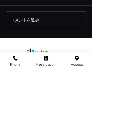
の」ホワイトコーンのビアン
顧いただき、誠に
コマンジャーレ、白海老のウ
ございます。 誠
ォッカマリネと実山椒のオイ
8月７日金曜日～1
コメントを追加…
ル、ホエーバターミルクの泡
まで夏季休業とさ
・青森県産水タコと夏野菜の
きます。 ８月12
ヴィネグレット、パニッサと
ィナーより通常営
ケッパーのサラダ ・瀬戸内海
す。 今年のお盆
の鱧のフリット、ポルチーニ
くり過ごされる方
ソース＆夏トリュフ パスタ
はないでしょうか
Phone
Reservation
Access
・自家製ブジアーテ、イワシ
り少し贅沢なひと
とトンダビアンカ（白丸茄
切な方とのお食事
子）、フェンネル、サフラ
との団らんに。 
ン、アーモンド ・自家製スト
す美味しい料理と
ロッツァプレティ、ジロール
冷えたオススメの
MAP
茸と